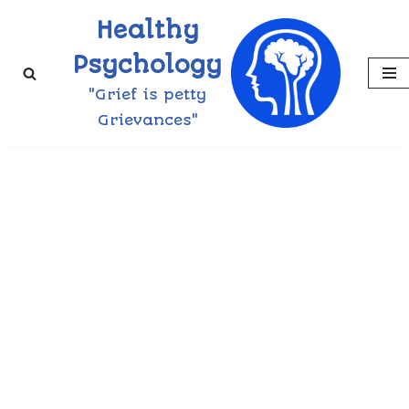
Healthy
Skip
Psychology
to
"Grief is petty
content
Grievances"